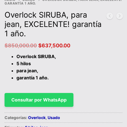
GARANTÍA 1 AÑO.
Overlock SIRUBA, para
jean, EXCELENTE! garantía
1 año.
El
El
$
850,000.00
$
637,500.00
precio
precio
original
actual
Overlock SIRUBA,
era:
es:
5 hilos
$850,000.00.
$637,500.00.
para jean,
garantía 1 año.
Consultar por WhatsApp
Categorías:
Overlock
,
Usado