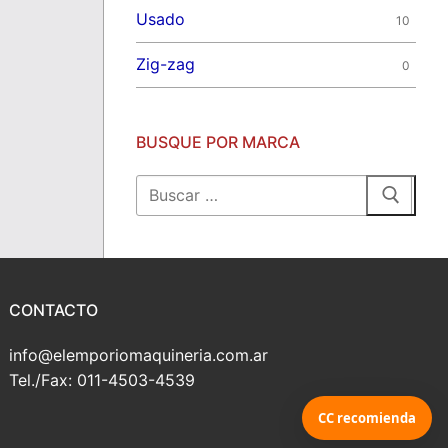
Usado
10
Zig-zag
0
BUSQUE POR MARCA
Buscar:
CONTACTO
info@elemporiomaquineria.com.ar
Tel./Fax: 011-4503-4539
CC recomienda