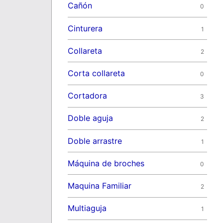
Cañón
0
Cinturera
1
Collareta
2
Corta collareta
0
Cortadora
3
Doble aguja
2
Doble arrastre
1
Máquina de broches
0
Maquina Familiar
2
Multiaguja
1