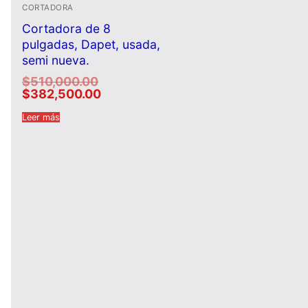
CORTADORA
Cortadora de 8
pulgadas, Dapet, usada,
semi nueva.
El
$
510,000.00
precio
El
$
382,500.00
original
precio
era:
actual
$510,000.00.
Leer más
es:
$382,500.00.