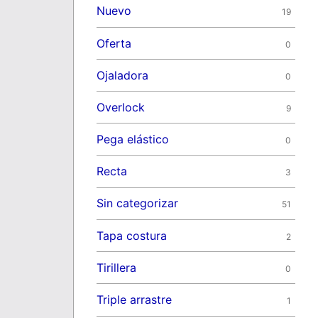
Nuevo
19
Oferta
0
Ojaladora
0
Overlock
9
Pega elástico
0
Recta
3
Sin categorizar
51
Tapa costura
2
Tirillera
0
Triple arrastre
1